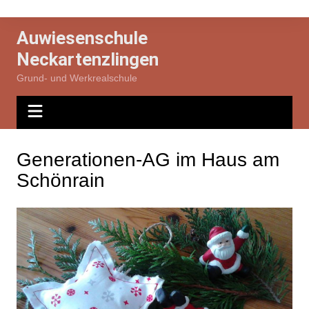
Zum
Inhalt
Auwiesenschule
springen
Neckartenzlingen
Grund- und Werkrealschule
Generationen-AG im Haus am
Schönrain