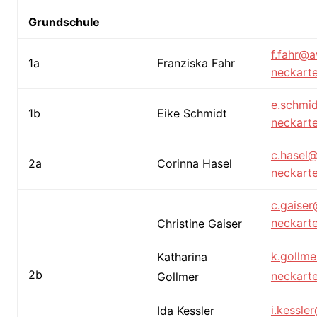
Grundschule
f.fahr@
1a
Franziska Fahr
neckarte
e.schmi
1b
Eike Schmidt
neckarte
c.hasel
2a
Corinna Hasel
neckarte
c.gaise
neckarte
Christine Gaiser
k.gollm
Katharina
2b
neckarte
Gollmer
i.kessle
Ida Kessler