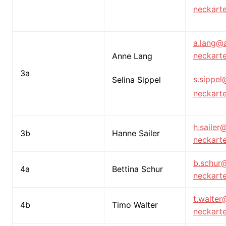
neckarte
a.lang@
neckarte
Anne Lang
3a
s.sippe
Selina Sippel
neckarte
h.sailer
3b
Hanne Sailer
neckarte
b.schur
4a
Bettina Schur
neckarte
t.walte
4b
Timo Walter
neckarte