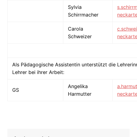
Sylvia
s.schir
Schirrmacher
neckarte
Carola
c.schwe
Schweizer
neckarte
Email Lehrer
Als Pädagogische Assistentin unterstützt die Lehreri
Lehrer bei ihrer Arbeit:
Angelika
a.harmu
GS
Harmutter
neckarte