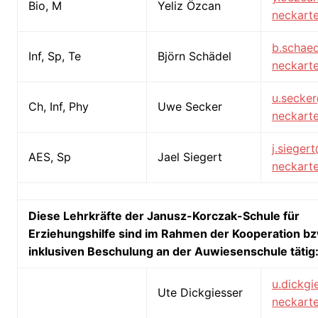
Bio, M
Yeliz Özcan
neckarte
b.schae
Inf, Sp, Te
Björn Schädel
neckarte
u.secke
Ch, Inf, Phy
Uwe Secker
neckarte
j.sieger
AES, Sp
Jael Siegert
neckarte
Diese Lehrkräfte der Janusz-Korczak-Schule für
Erziehungshilfe sind im Rahmen der Kooperation bz
inklusiven Beschulung an der Auwiesenschule tätig
u.dickg
Ute Dickgiesser
neckarte