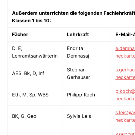
Außerdem unterrichten die folgenden Fachlehrkräft
Klassen 1 bis 10:
Fächer
Lehrkraft
E-Mail-
D, E;
Endrita
e.demha
Lehramtsanwärterin
Demhasaj
neckarte
Stephan
s.gerha
AES, Bk, D, Inf
Gerhauser
neckarte
p.koch
Eth, M, Sp, WBS
Philipp Koch
neckarte
s.leis@a
BK, G, Geo
Sylvia Leis
neckarte
y.oezca