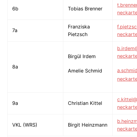
t.brenn
6b
Tobias Brenner
neckarte
Franziska
f.pietz
7a
Pietzsch
neckarte
b.irdem
neckarte
Birgül Irdem
8a
a.schmi
Amelie Schmid
neckarte
c.kittel
9a
Christian Kittel
neckarte
b.heinz
VKL (WRS)
Birgit Heinzmann
neckarte