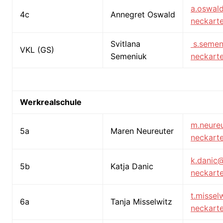
a.oswal
4c
Annegret Oswald
neckarte
Svitlana
s.seme
VKL (GS)
Semeniuk
neckarte
Werkrealschule
m.neure
5a
Maren Neureuter
neckarte
k.danic
5b
Katja Danic
neckarte
t.misse
6a
Tanja Misselwitz
neckarte