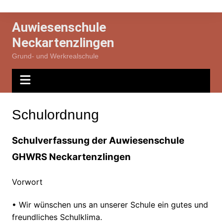
Zum
Inhalt
Auwiesenschule
springen
Neckartenzlingen
Grund- und Werkrealschule
Schulordnung
Schulverfassung der Auwiesenschule
GHWRS
Neckartenzlinge
n
Vorwort
•
Wir wünschen uns an unserer Schule ein gutes und
freundliches Schulklima.