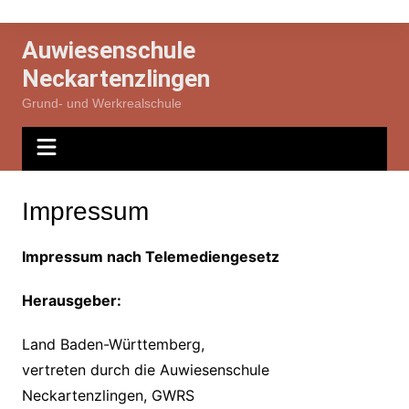
Zum
Inhalt
Auwiesenschule
springen
Neckartenzlingen
Grund- und Werkrealschule
Impressum
Impressum nach Telemediengesetz
Herausgeber:
Land Baden-Württemberg,
vertreten durch die Auwiesenschule
Neckartenzlingen, GWRS