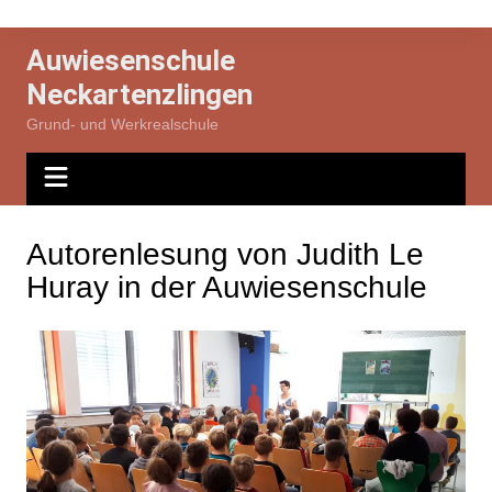
Zum
Inhalt
Auwiesenschule
springen
Neckartenzlingen
Grund- und Werkrealschule
Autorenlesung von Judith Le
Huray in der Auwiesenschule