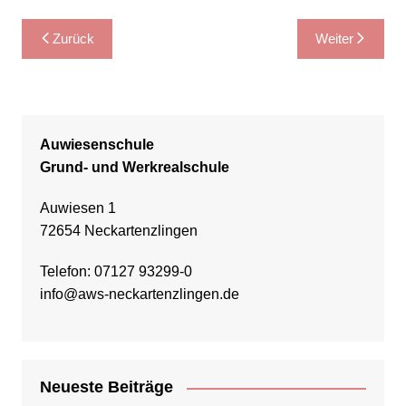
Beitragsnavigation
Zurück
Weiter
Auwiesenschule
Grund- und Werkrealschule
Auwiesen 1
72654 Neckartenzlingen
Telefon: 07127 93299-0
info@aws-neckartenzlingen.de
Neueste Beiträge