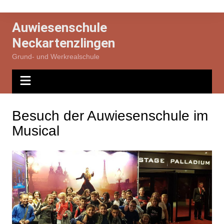
Zum
Inhalt
Auwiesenschule
springen
Neckartenzlingen
Grund- und Werkrealschule
Besuch der Auwiesenschule im
Musical