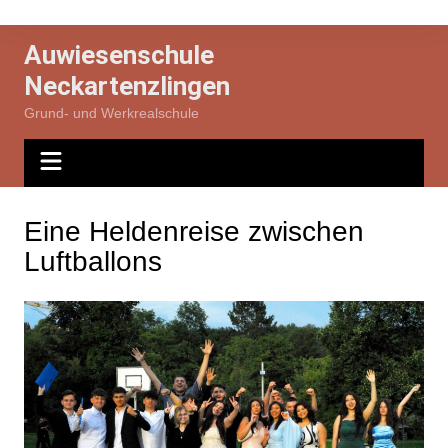
Zum
Inhalt
Auwiesenschule
springen
Neckartenzlingen
Grund- und Werkrealschule
Eine Heldenreise zwischen
Luftballons