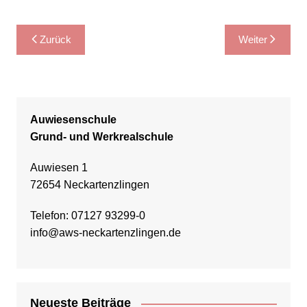
Beitragsnavigation
Zurück
Weiter
Auwiesenschule
Grund- und Werkrealschule
Auwiesen 1
72654 Neckartenzlingen
Telefon: 07127 93299-0
info@aws-neckartenzlingen.de
Neueste Beiträge