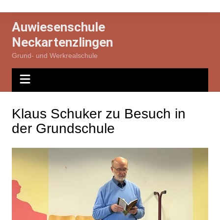
Zum
Inhalt
Auwiesenschule
springen
Neckartenzlingen
Grund- und Werkrealschule
Klaus Schuker zu Besuch in
der Grundschule