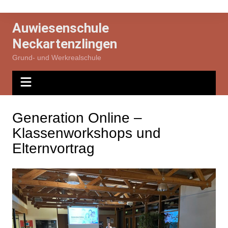
Zum
Inhalt
Auwiesenschule
springen
Neckartenzlingen
Grund- und Werkrealschule
Generation Online –
Klassenworkshops und
Elternvortrag