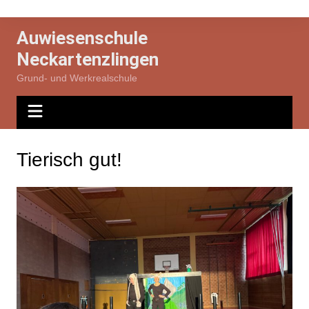
Zum
Inhalt
Auwiesenschule
springen
Neckartenzlingen
Grund- und Werkrealschule
Tierisch gut!