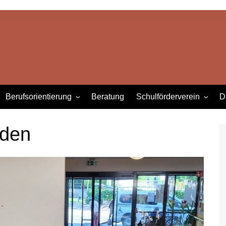
Berufsorientierung
Beratung
Schulförderverein
D
Berufsorientierung im
Wir über uns
Überblick
nden
Aktuelles & Projekte
D
Kooperationspartner
Betriebe & Einrichtungen
ordnung
Praktika
Berufsberater
Links zur Berufsorientierung
Berufliche Schulen
Innen
Die Kammern – HWK & IHK
äfte
ealschule