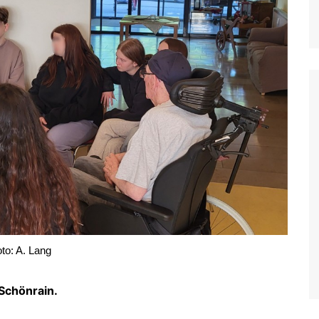
e
to: A. Lang
Schönrain.