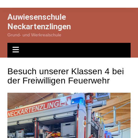
Zum
Inhalt
Auwiesenschule
springen
Neckartenzlingen
Grund- und Werkrealschule
Besuch unserer Klassen 4 bei
der Freiwilligen Feuerwehr