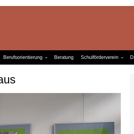
Berufsorientierung
Beratung
Schulförderverein
D
Berufsorientierung im
Wir über uns
Überblick
aus
Aktuelles & Projekte
D
Kooperationspartner
Betriebe & Einrichtungen
ordnung
Praktika
Berufsberater
Links zur Berufsorientierung
Berufliche Schulen
Innen
Die Kammern – HWK & IHK
äfte
ealschule