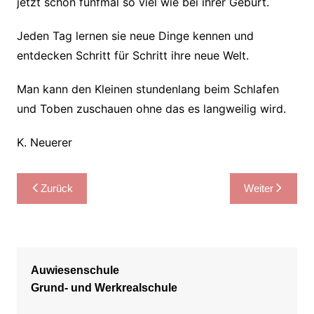
jetzt schon fünfmal so viel wie bei ihrer Geburt.
Jeden Tag lernen sie neue Dinge kennen und
entdecken Schritt für Schritt ihre neue Welt.
Man kann den Kleinen stundenlang beim Schlafen
und Toben zuschauen ohne das es langweilig wird.
K. Neuerer
Beitragsnavigation
Zurück
Weiter
Auwiesenschule
Grund- und Werkrealschule