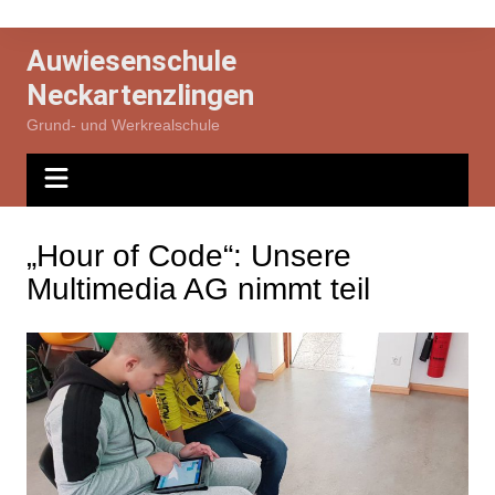
Zum
Inhalt
Auwiesenschule
springen
Neckartenzlingen
Grund- und Werkrealschule
„Hour of Code“: Unsere
Multimedia AG nimmt teil